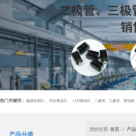
热门关键词：
触摸控制IC、
同步整流IC 、
LED驱动IC、
二极管、
三极管、
整流桥
您的位置:
首页
->
产品
产品分类