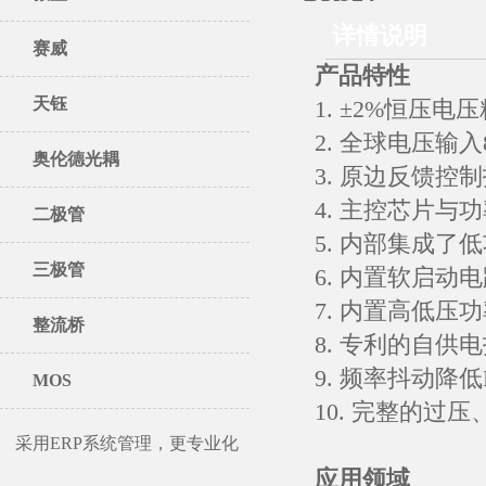
详情说明
赛威
产品特性
天钰
1. ±2%恒压电
2. 全球电压输入8
奥伦德光耦
3. 原边反馈控
4. 主控芯片与
二极管
5. 内部集成了
三极管
6. 内置软启动
7. 内置高低
整流桥
8. 专利的自供
9. 频率抖动降
MOS
10. 完整的过
采用ERP系统管理，更专业化
应用领域